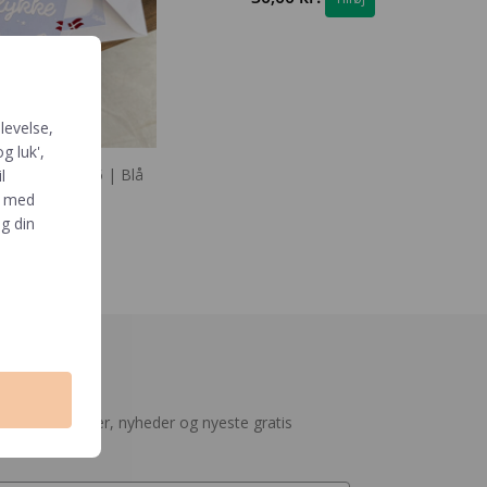
levelse,
g luk',
skningskort A5 | Blå
l
Hue
e med
g din
0
kr.
Tilføj
meld
ejen til rabatter, nyheder og nyeste gratis
nloads