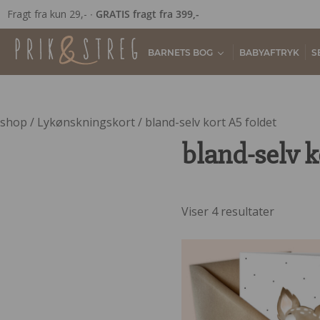
Fragt fra kun 29,- ∙
GRATIS fragt fra 399,-
BARNETS BOG
BABYAFTRYK
S
shop
/
Lykønskningskort
/ bland-selv kort A5 foldet
bland-selv k
Viser 4 resultater