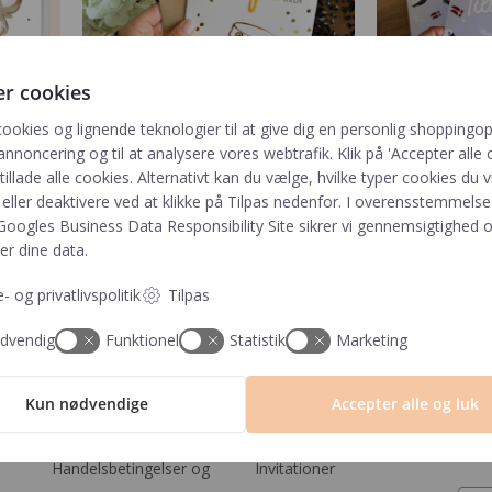
er cookies
cookies og lignende teknologier til at give dig en personlig shoppingop
annoncering og til at analysere vores webtrafik. Klik på 'Accepter alle o
ådyr
Lykønskningskort A5 | Guld
Student Lykøn
 tillade alle cookies. Alternativt kan du vælge, hvilke typer cookies du vi
Studenterhue
eller deaktivere ved at klikke på Tilpas nedenfor. I overensstemmels
Googles Business Data Responsibility Site
30,00
kr.
sikrer vi gennemsigtighed o
30,0
Tilføj
er dine data.
- og privatlivspolitik
Tilpas
dvendig
Funktionel
Statistik
Marketing
Information
Kategorier
Til
Kun nødvendige
Accepter alle og luk
Genv
Tryktider
Barnets bog
dow
Handelsbetingelser og
Invitationer