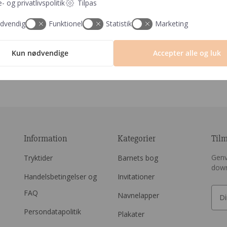
- og privatlivspolitik
Tilpas
dvendig
Funktionel
Statistik
Marketing
Barnets
Kun nødvendige
Accepter alle og luk
Information
Kategorier
Til
Genv
Tryktider
Barnets bog
dow
Handelsbetingelser og
Invitationer
FAQ
Navnelapper
Persondatapolitik
Plakater