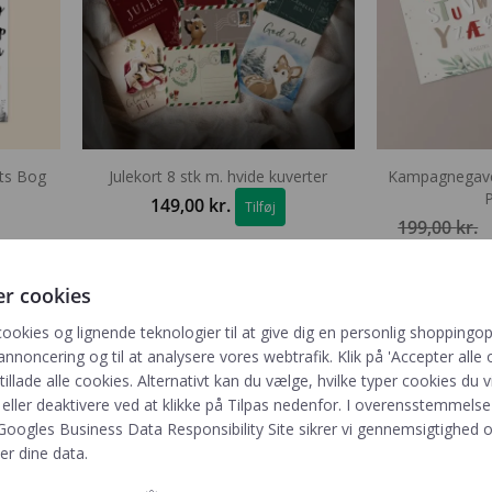
ets Bog
Julekort 8 stk m. hvide kuverter
Kampagnegave
P
149,00
kr.
Tilføj
199,00
kr.
er cookies
cookies og lignende teknologier til at give dig en personlig shoppingop
annoncering og til at analysere vores webtrafik. Klik på 'Accepter alle o
 tillade alle cookies. Alternativt kan du vælge, hvilke typer cookies du vi
eller deaktivere ved at klikke på Tilpas nedenfor. I overensstemmels
Googles Business Data Responsibility Site
sikrer vi gennemsigtighed o
er dine data.