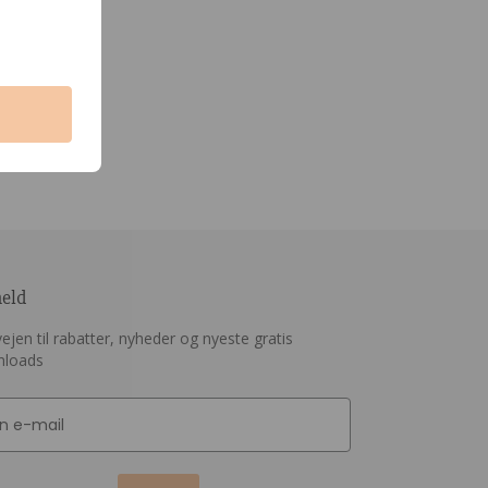
meld
ejen til rabatter, nyheder og nyeste gratis
nloads