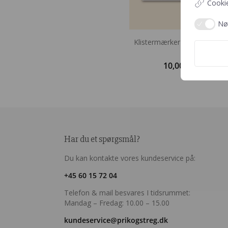
Cookie
Nø
Klistermærker | Dyrene fra 
Bog
10,00
kr.
Tilføj
Har du et spørgsmål?
Du kan kontakte vores kundeservice på:
+45 60 15 72 04
Telefon & mail besvares I tidsrummet:
Mandag – Fredag: 10.00 – 15.00
kundeservice@prikogstreg.dk