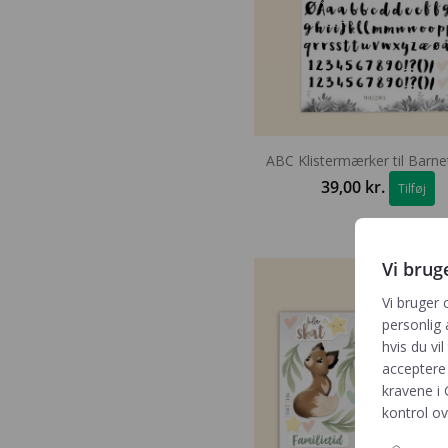
ABC Klistermærker til Barn
39,00
kr.
Tilføj
Vi brug
Vi bruger 
personlig 
hvis du vil
acceptere 
kravene i
kontrol ov