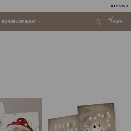
LOG IND
0
Kurv
BØRNEVÆRELSET