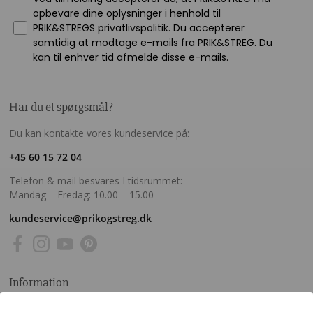
opbevare dine oplysninger i henhold til
PRIK&STREGS privatlivspolitik. Du accepterer
samtidig at modtage e-mails fra PRIK&STREG. Du
kan til enhver tid afmelde disse e-mails.
Har du et spørgsmål?
Du kan kontakte vores kundeservice på:
+45 60 15 72 04
Telefon & mail besvares I tidsrummet:
Mandag – Fredag: 10.00 – 15.00
kundeservice@prikogstreg.dk
Information
Tryktider