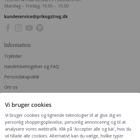
Mandag – Fredag: 10.00 – 15.00
kundeservice@prikogstreg.dk
Information
Tryktider
Handelsbetingelser og FAQ
Persondatapolitik
Om os
Blog
Vi bruger cookies
Returlabel
Vi bruger cookies og lignende teknologier til at give dig en
personlig shoppingoplevelse, personlig annoncering og til at
Kategorier
analysere vores webtrafik. Klik på 'Accepter alle og luk', hvis du
vil tillade alle cookies. Alternativt kan du vælge, hvilke typer
Barnets bog