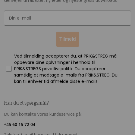
Genvejen til rabatter, nyheder og nyeste gratis downloads
Tilmeld
Ved tilmelding accepterer du, at PRIK&STREG må
opbevare dine oplysninger i henhold til
PRIK&STREGS privatlivspolitik. Du accepterer
samtidig at modtage e-mails fra PRIK&STREG. Du
kan til enhver tid afmelde disse e-mails.
Har du et spørgsmål?
Du kan kontakte vores kundeservice på:
+45 60 15 72 04
Telefon & mail besvares I tidsrummet: