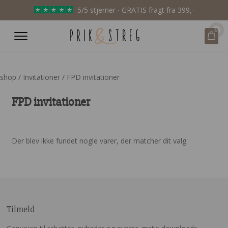
5/5 stjerner ∙ GRATIS fragt fra 399,-
0
shop
/
Invitationer
/ FPD invitationer
FPD invitationer
Der blev ikke fundet nogle varer, der matcher dit valg.
Tilmeld