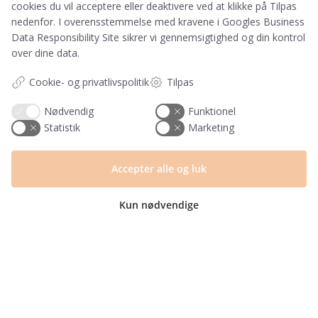
cookies du vil acceptere eller deaktivere ved at klikke på Tilpas
Invitationer
nedenfor. I overensstemmelse med kravene i
Googles Business
Data Responsibility Site
sikrer vi gennemsigtighed og din kontrol
Navnelapper
over dine data.
Plakater
Cookie- og privatlivspolitik
Tilpas
Milepælskort
Nødvendig
Funktionel
Børneværelset
Statistik
Marketing
Sengetøj
Accepter alle og luk
Kun nødvendige
© Copyright 2025 | CVR nr. 40694455 | PRIK & STREG er en del af Mayemi
ApS | Design og udvikling af
bo-we.dk
Fragt fra kun 29,- ∙
GRATIS fragt fra 399,-
Cookie-indstillinger