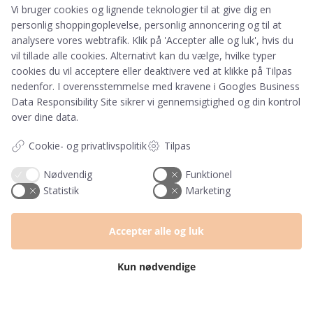
Telefon & mail besvares I tidsrummet:
Vi bruger cookies og lignende teknologier til at give dig en
Mandag – Fredag: 10.00 – 15.00
personlig shoppingoplevelse, personlig annoncering og til at
analysere vores webtrafik. Klik på 'Accepter alle og luk', hvis du
kundeservice@prikogstreg.dk
vil tillade alle cookies. Alternativt kan du vælge, hvilke typer
cookies du vil acceptere eller deaktivere ved at klikke på Tilpas
nedenfor. I overensstemmelse med kravene i
Googles Business
Data Responsibility Site
sikrer vi gennemsigtighed og din kontrol
Information
over dine data.
Tryktider
Handelsbetingelser og FAQ
Cookie- og privatlivspolitik
Tilpas
Persondatapolitik
Nødvendig
Funktionel
Om os
Statistik
Marketing
Blog
Returlabel
Accepter alle og luk
Kategorier
Kun nødvendige
Barnets bog
Invitationer
Navnelapper