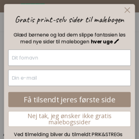
5/5 stjerner ∙ GRATIS fragt fra 399,-
Gratis print-selv sider til malebogen
0
Glæd børnene og lad dem slippe fantasien løs
med nye sider til malebogen
hver uge 🖍️
Content creator søges
Få tilsendt jeres første side
Nej tak, jeg ønsker ikke gratis
malebogssider
Ved tilmelding bliver du tilmeldt PRIK&STREGs
*Stillingen er blevet besat*