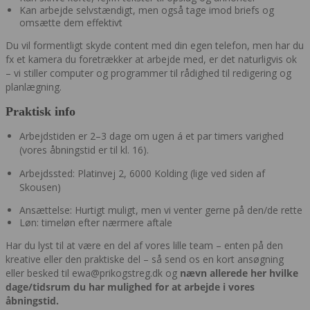
Kan arbejde selvstændigt, men også tage imod briefs og
omsætte dem effektivt
Du vil formentligt skyde content med din egen telefon, men har du
fx et kamera du foretrækker at arbejde med, er det naturligvis ok
– vi stiller computer og programmer til rådighed til redigering og
planlægning.
Praktisk info
Arbejdstiden er 2–3 dage om ugen á et par timers varighed
(vores åbningstid er til kl. 16).
Arbejdssted: Platinvej 2, 6000 Kolding (lige ved siden af
Skousen)
Ansættelse: Hurtigt muligt, men vi venter gerne på den/de rette
Løn: timeløn efter nærmere aftale
Har du lyst til at være en del af vores lille team – enten på den
kreative eller den praktiske del – så send os en kort ansøgning
eller besked til ewa@prikogstreg.dk og
nævn allerede her hvilke
dage/tidsrum du har mulighed for at arbejde i vores
åbningstid.