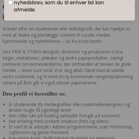
nyhedsbrev, som du til enhver tid kan
Content creator søges til PRIK & STREG
afmelde.
i Kolding
Vi leder efter en studerende eller deltidsprofil, der kan hjælpe os
med at skabe og planlægge content til sociale medier,
hjemmeside og nyhedsbreve – ud fra korte briefs.
Hos PRIK & STREG designer, illustrerer og producerer vi bl.a.
bøger, invitationer, plakater og andre papirprodukter, særligt
centreret om kerneværdierne, der omhandler at bevare de gode
minder – store som små. Vi er dog altid i færd med at udvide
vores sortiment, og fx med en ny kommende sengetøjslancering
senere på året går vi også udover papirvarerne.
Den profil vi forestiller os:
Er studerende (fx mediegrafiker eller multimediedesigner) og
ønsker nogle få ugentlige timer
Bor i eller tæt på Kolding (arbejdet foregår på kontoret)
Har erfaring med content creation (foto og video)
Er vant til at arbejde i Adobe-programmerne, især Photoshop,
Lightroom og gerne Premiere
Kan skrive korte, fejlfri tekster til opslag og annoncer