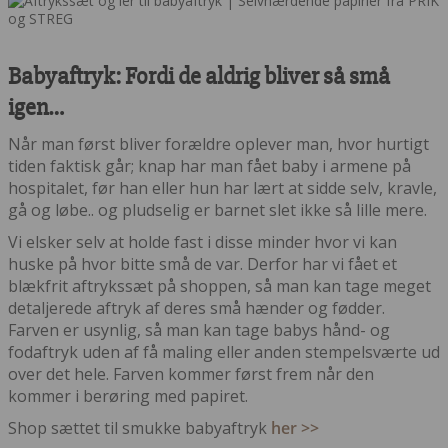
Babyaftryk: Fordi de aldrig bliver så små
igen…
Når man først bliver forældre oplever man, hvor hurtigt
tiden faktisk går; knap har man fået baby i armene på
hospitalet, før han eller hun har lært at sidde selv, kravle,
gå og løbe.. og pludselig er barnet slet ikke så lille mere.
Vi elsker selv at holde fast i disse minder hvor vi kan
huske på hvor bitte små de var. Derfor har vi fået et
blækfrit aftrykssæt på shoppen, så man kan tage meget
detaljerede aftryk af deres små hænder og fødder.
Farven er usynlig, så man kan tage babys hånd- og
fodaftryk uden af få maling eller anden stempelsværte ud
over det hele. Farven kommer først frem når den
kommer i berøring med papiret.
Shop sættet til smukke babyaftryk
her >>