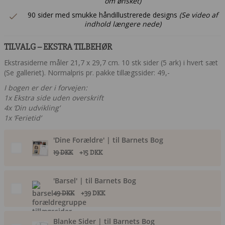
om ønsket)
90 sider med smukke håndillustrerede designs
(Se video af
indhold længere nede)
TILVALG – EKSTRA TILBEHØR
Ekstrasiderne måler 21,7 x 29,7 cm. 10 stk sider (5 ark) i hvert sæt
(Se galleriet). Normalpris pr. pakke tillægssider: 49,-
I bogen er der i forvejen:
1x Ekstra side uden overskrift
4x ‘Din udvikling’
1x ‘Ferietid’
'Dine Forældre' | til Barnets Bog
19 DKK
+15 DKK
'Barsel' | til Barnets Bog
49 DKK
+39 DKK
Blanke Sider | til Barnets Bog