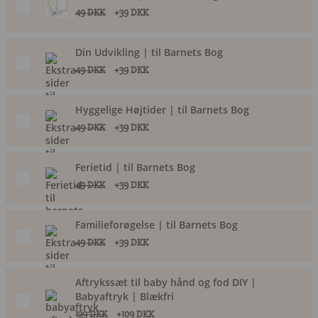
49 DKK
+39 DKK
Din Udvikling | til Barnets Bog
49 DKK
+39 DKK
Hyggelige Højtider | til Barnets Bog
49 DKK
+39 DKK
Ferietid | til Barnets Bog
49 DKK
+39 DKK
Familieforøgelse | til Barnets Bog
49 DKK
+39 DKK
Aftrykssæt til baby hånd og fod DIY |
Babyaftryk | Blækfri
129 DKK
+109 DKK