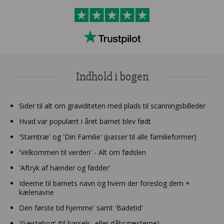
Indhold i bogen
Sider til alt om graviditeten med plads til scanningsbilleder
Hvad var populært i året barnet blev født
'Stamtræ' og 'Din Familie' (passer til alle familieformer)
'Velkommen til verden' - Alt om fødslen
'Aftryk af hænder og fødder'
Ideerne til barnets navn og hvem der foreslog dem +
kælenavne
Den første tid hjemme' samt 'Badetid'
'Gæstebog' (til barsels- eller dåbsgæsterne)