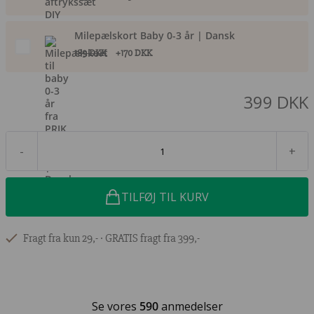
Milepælskort Baby 0-3 år | Dansk
189 DKK
+170 DKK
399 DKK
-
+
TILFØJ TIL KURV
Fragt fra kun 29,- ∙ GRATIS fragt fra 399,-
Se vores
590
anmedelser