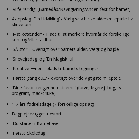
'Vi fejrer dig' (Barnedåb/Navngivning/Anden fest for barnet)
4x opslag 'Din Udvikling' - Vælg selv hvilke aldersmilepæle I vil
skrive om
'Mælketænder' - Plads til at markere hvornår de forskellige
kom og/eller faldt ud
'SÅ stor' - Oversigt over barnets alder, vægt og højde
'Snevejrsdag' og 'En Magisk Jul'
'Kreative Evner' - plads til barnets tegninger
'Første gang du...' - oversigt over de vigtigste milepæle
'Dine favoritter gennem tiderne' (farve, legetøj, bog, tv
program, mad/drikke)
1-7 års fødselsdage (7 forskellige opslag)
Dagpleje/vuggestuestart
'Du starter i Børnehave'
'Første Skoledag'