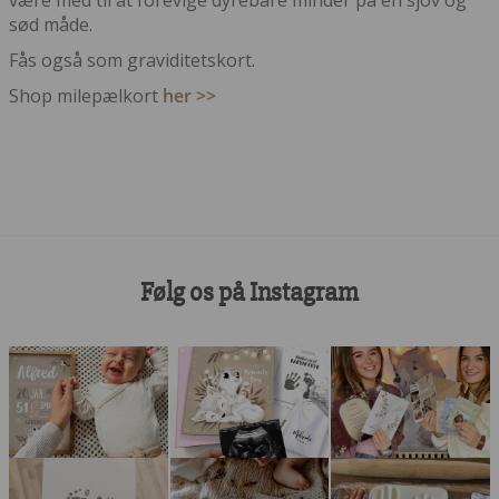
være med til at forevige dyrebare minder på en sjov og
sød måde.
Fås også som graviditetskort.
Shop milepælkort
her >>
Følg os på Instagram