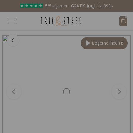
5/5 stjerner ∙ GRATIS fragt fra 399,-
0
Bøgerne inden i: