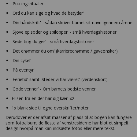
'Putningsritualer'
'Ord du kan sige og hvad de betyder'
'Din håndskrift' - sådan skriver barnet sit navn igennem årene
'Sjove episoder og spilopper' - små hverdagshistorier
'Søde ting du gør' - små hverdagshistorier
'Det drømmer du om' (karrieredrømme / gaveønsker)
'Din cykel'
'På eventyr'
'Ferietid' samt 'Steder vi har været' (verdenskort)
'Gode venner' - Om barnets bedste venner
Hilsen fra en der har dig kær' x2
1x blank side til egne overskrifter/noter
Derudover er der afsat masser af plads til at bogen kan fungere
som fotoalbum; de fleste af venstresiderne har blot et simpelt
design hvorpå man kan indsætte fotos eller mere tekst.