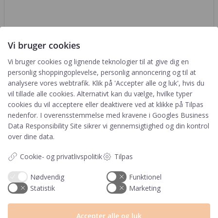
Vi bruger cookies
Vi bruger cookies og lignende teknologier til at give dig en
personlig shoppingoplevelse, personlig annoncering og til at
analysere vores webtrafik. Klik på 'Accepter alle og luk', hvis du
vil tillade alle cookies. Alternativt kan du vælge, hvilke typer
Du kunne også være interesseret i…
cookies du vil acceptere eller deaktivere ved at klikke på Tilpas
nedenfor. I overensstemmelse med kravene i
Googles Business
Data Responsibility Site
sikrer vi gennemsigtighed og din kontrol
Aftrykspude til
over dine data.
babyaftryk |
‘Barsel’ | til
Farvepude (Fri
Cookie- og privatlivspolitik
Tilpas
Barnets Bog
for skidt kemi)
49,00
kr.
59,00
kr.
Nødvendig
Funktionel
Statistik
Marketing
Accepter alle og luk