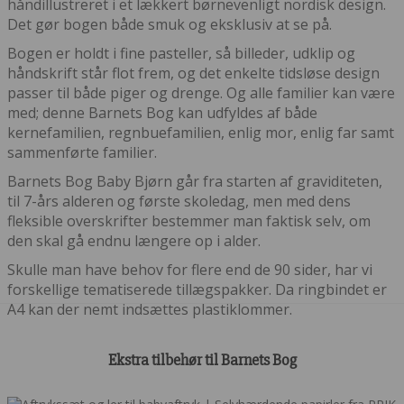
håndillustreret i et lækkert børnevenligt nordisk design.
Det gør bogen både smuk og eksklusiv at se på.
Bogen er holdt i fine pasteller, så billeder, udklip og
håndskrift står flot frem, og det enkelte tidsløse design
passer til både piger og drenge. Og alle familier kan være
med; denne Barnets Bog kan udfyldes af både
kernefamilien, regnbuefamilien, enlig mor, enlig far samt
sammenførte familier.
Barnets Bog Baby Bjørn går fra starten af graviditeten,
til 7-års alderen og første skoledag, men med dens
fleksible overskrifter bestemmer man faktisk selv, om
den skal gå endnu længere op i alder.
Skulle man have behov for flere end de 90 sider, har vi
forskellige tematiserede tillægspakker. Da ringbindet er
A4 kan der nemt indsættes plastiklommer.
Ekstra tilbehør til Barnets Bog