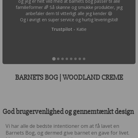
og jeg er helt vild med at barnets bog passer til alle
familieformer 🌈 Så skønne og smukke produkter, jeg
anbefaler dem til vitterligt alle jeg kender 😄
Og i øvrigt en super service og hurtig leveringstid!
Trustpilot -
Katie
BARNETS BOG | WOODLAND CREME
God brugervenlighed og gennemtænkt design
Vi har alle de bedste intentioner om at få lavet en
Barnets Bog, og dermed give barnet en gave for livet.