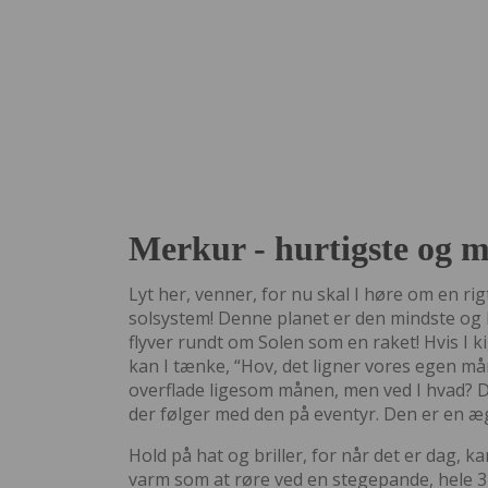
Merkur - hurtigste og m
Lyt her, venner, for nu skal I høre om en rig
solsystem! Denne planet er den mindste og h
flyver rundt om Solen som en raket! Hvis I k
kan I tænke, “Hov, det ligner vores egen må
overflade ligesom månen, men ved I hvad? 
der følger med den på eventyr. Den er en æg
Hold på hat og briller, for når det er dag, k
varm som at røre ved en stegepande, hele 