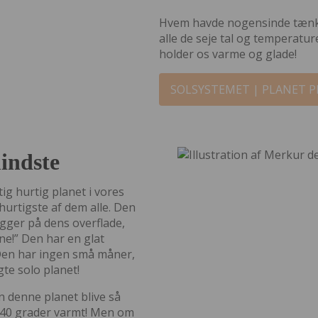
Hvem havde nogensinde tænkt,
alle de seje tal og temperature
holder os varme og glade!
SOLSYSTEMET | PLANET P
indste
tig hurtig planet i vores
urtigste af dem alle. Den
igger på dens overflade,
ne!” Den har en glat
Den har ingen små måner,
te solo planet!
an denne planet blive så
340 grader varmt! Men om