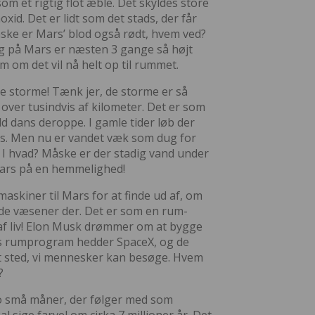
som et rigtig flot æble. Det skyldes store
id. Det er lidt som det stads, der får
Måske er Mars’ blod også rødt, hvem ved?
erg på Mars er næsten 3 gange så højt
 om det vil nå helt op til rummet.
e storme! Tænk jer, de storme er så
 over tusindvis af kilometer. Det er som
ld dans deroppe. I gamle tider løb der
s. Men nu er vandet væk som dug for
I hvad? Måske er der stadig vand under
ars på en hemmelighed!
askiner til Mars for at finde ud af, om
de væsener der. Det er som en rum-
r af liv! Elon Musk drømmer om at bygge
s rumprogram hedder SpaceX, og de
et sted, vi mennesker kan besøge. Hvem
?
to små måner, der følger med som