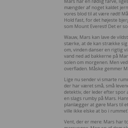
Mars har en rødlig farve, lige
mængder af noget kaldet jernox
vores blod til at være rødt! 
Hold fast, for det højeste bj
som Mount Everest! Det er som
Wauw, Mars kan lave de vildst
stærke, at de kan strække sig
om, vinden danser en rigtig vi
vand ned ad bakkerne på Mar
solen om morgenen. Men ved 
overfladen. Måske gemmer M
Lige nu sender vi smarte rumm
der har været små, små leven
detektiv, der leder efter spo
en slags rumby på Mars. Han
planlægger at gøre Mars til 
ville ikke elske at bo i rummet
Vent, der er mere: Mars har 