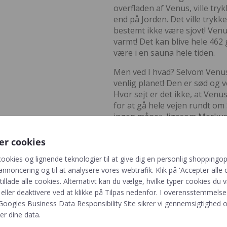
overfladen af Venus, ville tr
end på Jorden. Det ville trykk
bestemt ikke være sjovt! Venus
varmt! Det kan blive hele 462
være i en sauna hele tiden.
Men ved I hvad? Selvom Venus k
venlig planet! Den er sød og ve
Hvor sejt er det ikke, at Venu
for at gå hele vejen rundt om
ingen måner, ligesom Merkur. S
Hvis du skulle kigge på overfl
er cookies
der ligner bjerge. Men her er d
de er slukkede som en slukke
cookies og lignende teknologier til at give dig en personlig shoppingop
dem, hele 1600 stykker! Det e
annoncering og til at analysere vores webtrafik. Klik på 'Accepter alle o
vores solsystem. Venus er som
 tillade alle cookies. Alternativt kan du vælge, hvilke typer cookies du vi
eller deaktivere ved at klikke på Tilpas nedenfor. I overensstemmels
Nu ved I en masse om Venus, 
Googles Business Data Responsibility Site
sikrer vi gennemsigtighed o
er dine data.