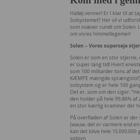
Kom med i genn
Halløj venner! Er I klar til at
Solsystemet? Her vil vi udfors
som svæver rundt om Solen. La
om vores himmellegemer!
Solen – Vores superseje stje
Solen er som en stor stjerne, d
er super lang tid! Hvert enes
som 100 milliarder tons af det
KÆMPE mængde sprængstof)! 
solsystem og er hele 100 gan
Det er, som om den siger: “Hej
den holder på hele 99,86% af a
en stor kærlig krammer der h
På overfladen af Solen er der
(wauw, det er varmere end en l
kan det blive hele 15.000.000
solovn.