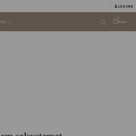
LOG IND
0
Kurv
SET
ne
n med på
ed vores