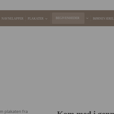
BEGIVENHEDER
NAVNELAPPER
PLAKATER
BØRNEVÆREL
ørneplakater der lærer di
børn om solsystemet
k og Streg elsker vi lærerige plakater til børn. Tag dine bør
antastiske rejse i gennem solsystemet. Brug den sammen m
solsystem plakat.