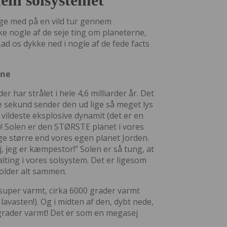
em solsystemet
 tage med på en vild tur gennem
ke nogle af de seje ting om planeterne,
d os dykke ned i nogle af de fede facts
rne
er har strålet i hele 4,6 milliarder år. Det
te sekund sender den ud lige så meget lys
 vildeste eksplosive dynamit (det er en
Solen er den STØRSTE planet i vores
ge større end vores egen planet Jorden.
, jeg er kæmpestor!” Solen er så tung, at
lting i vores solsystem. Det er ligesom
older alt sammen.
 super varmt, cirka 6000 grader varmt
avasten!). Og i midten af den, dybt nede,
 grader varmt! Det er som en megasej