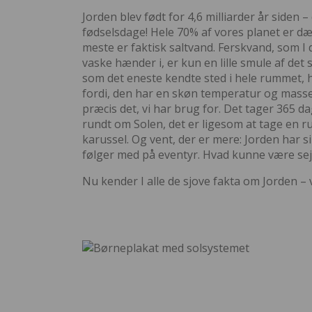
Jorden blev født for 4,6 milliarder år siden –
fødselsdage! Hele 70% af vores planet er d
meste er faktisk saltvand. Ferskvand, som I d
vaske hænder i, er kun en lille smule af det
som det eneste kendte sted i hele rummet, hv
fordi, den har en skøn temperatur og masser 
præcis det, vi har brug for. Det tager 365 da
rundt om Solen, det er ligesom at tage en ru
karussel. Og vent, der er mere: Jorden har s
følger med på eventyr. Hvad kunne være sej
Nu kender I alle de sjove fakta om Jorden – 