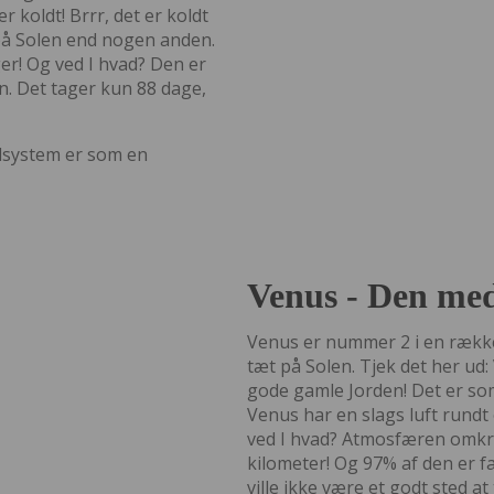
r koldt! Brrr, det er koldt
på Solen end nogen anden.
er! Og ved I hvad? Den er
n. Det tager kun 88 dage,
olsystem er som en
Venus - Den med
Venus er nummer 2 i en række
tæt på Solen. Tjek det her ud
gode gamle Jorden! Det er s
Venus har en slags luft rundt
ved I hvad? Atmosfæren omkrin
kilometer! Og 97% af den er fak
ville ikke være et godt sted at