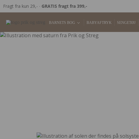
Fragt fra kun 29,- ∙
GRATIS fragt fra 399,-
BARNETS BOG
BABYAFTRYK
SENGETØJ
B
Hos Pri
denne f