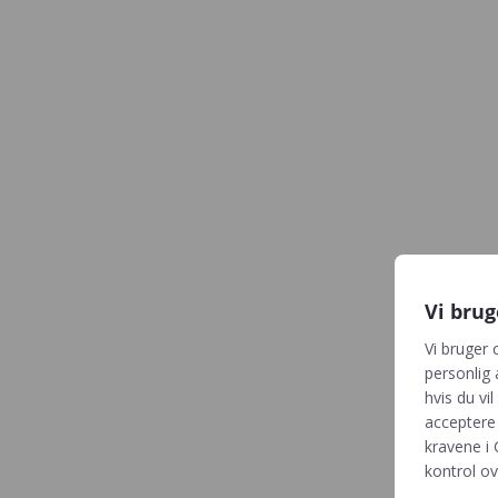
Vi brug
Vi bruger 
personlig 
hvis du vil
acceptere 
kravene i
kontrol ov