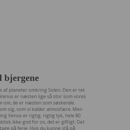
 bjergene
 af planeter omkring Solen. Den er ret
: Venus er næsten lige så stor som vores
om om, de er næsten som søskende.
 om sig, som vi kalder atmosfære. Men
g Venus er rigtig, rigtig tyk, hele 80
tisk ikke god for os, det er giftigt. Det
 tage på ferie. Hvis du kunne stå på