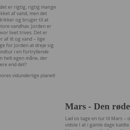
 det er rigtig, rigtig mange
ækket af vand, men det
rikker og bruger til at
 store vandhav. Jorden er
or livet trives. Det er
af ilt og vand – lige
ge for Jorden at dreje sig
ndtur i en fortryllende
in helt egen måne, der
ere end det?
vores vidunderlige planet!
Mars - Den røde
Lad os tage en tur til Mars –
vidste I at i gamle dage kaldte 