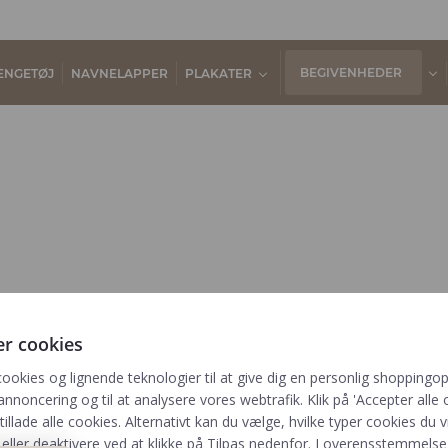
BEGIVENHEDER
ENGETØJ
NAVNELAPPER
PLAKATER
er cookies
cookies og lignende teknologier til at give dig en personlig shoppingop
annoncering og til at analysere vores webtrafik. Klik på 'Accepter alle o
Information
Kategorier
Til
 tillade alle cookies. Alternativt kan du vælge, hvilke typer cookies du vi
Tryktider
Barnets bog
eller deaktivere ved at klikke på Tilpas nedenfor. I overensstemmels
Genv