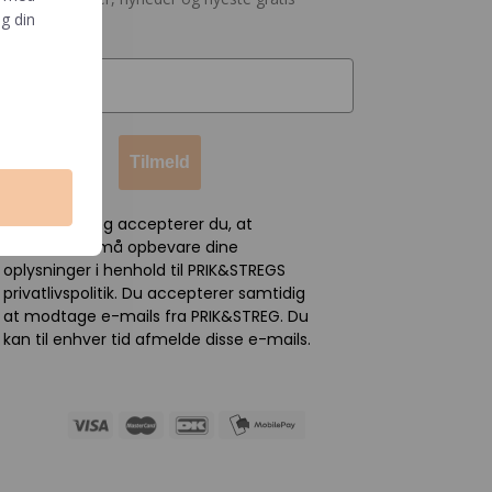
g din
nloads
Tilmeld
Ved tilmelding accepterer du, at
PRIK&STREG må opbevare dine
oplysninger i henhold til PRIK&STREGS
privatlivspolitik. Du accepterer samtidig
at modtage e-mails fra PRIK&STREG. Du
kan til enhver tid afmelde disse e-mails.