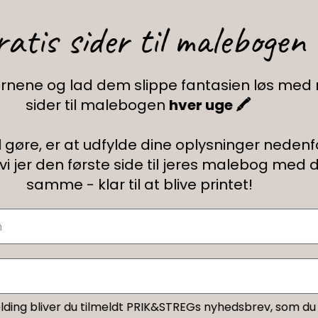
kravene i
Gratis sider til male
+45 60 15 72 04
kontrol ov
Telefon & mail besvares I tidsrummet:
Cookie
Mandag – Fredag: 10.00 – 15.00
Glæd børnene og lad dem slippe fantasie
kundeservice@prikogstreg.dk
Nø
sider til malebogen
hver uge 🖍
Alt, du skal gøre, er at udfylde dine oplysnin
sender vi jer den første side til jeres ma
samme
- klar til at blive printe
© Copyright 2025 | CVR nr. 40694455 | PRIK & STREG er e
Fragt fra kun 29,- ∙
GRATIS fragt fra 399,-
Ved tilmelding bliver du tilmeldt PRIK&STREGs nyhedsb