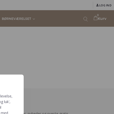
LOG IND
0
Kurv
BØRNEVÆRELSET
levelse,
g luk',
meld
l
e med
ejen til rabatter, nyheder og nyeste gratis