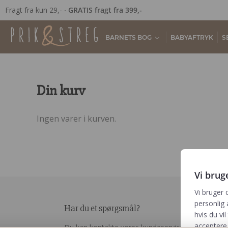
Fragt fra kun 29,- ∙
GRATIS fragt fra 399,-
BARNETS BOG
BABYAFTRYK
S
Din kurv
Ingen varer i kurven.
Vi brug
Vi bruger 
personlig 
Har du et spørgsmål?
hvis du vil
acceptere 
Du kan kontakte vores kundeservice på: