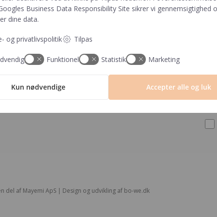
Googles Business Data Responsibility Site
sikrer vi gennemsigtighed o
dow
Handelsbetingelser og
Invitationer
er dine data.
FAQ
Navnelapper
Persondatapolitik
Plakater
- og privatlivspolitik
Tilpas
Om os
Milepælskort
dvendig
Funktionel
Statistik
Marketing
Blog
Børneværelset
Returlabel
Sengetøj
Kun nødvendige
Accepter alle og luk
n del af Mayemi ApS | Design og udvikling af
bo-we.dk