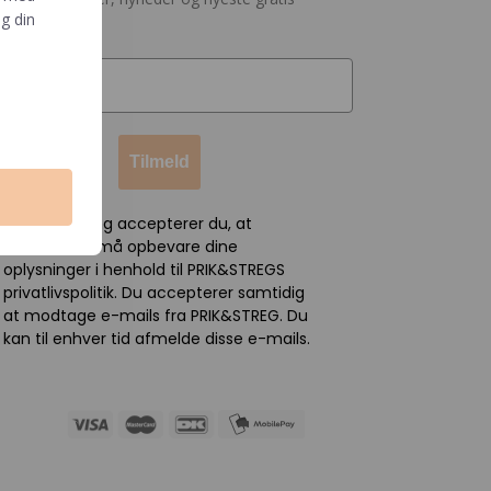
g din
nloads
Tilmeld
Ved tilmelding accepterer du, at
PRIK&STREG må opbevare dine
oplysninger i henhold til PRIK&STREGS
privatlivspolitik. Du accepterer samtidig
at modtage e-mails fra PRIK&STREG. Du
kan til enhver tid afmelde disse e-mails.