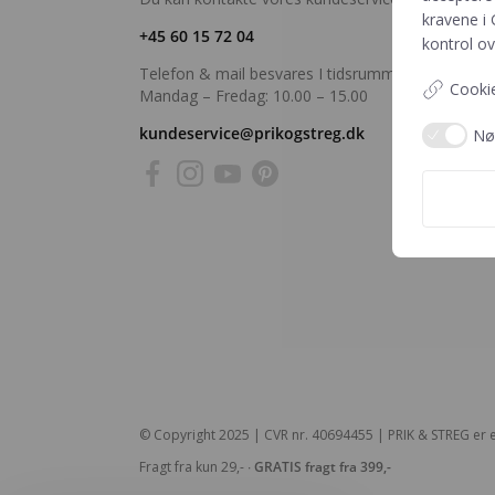
kravene i
+45 60 15 72 04
kontrol ov
Telefon & mail besvares I tidsrummet:
Cookie
Mandag – Fredag: 10.00 – 15.00
kundeservice@prikogstreg.dk
Nø
© Copyright 2025 | CVR nr. 40694455 | PRIK & STREG er e
Fragt fra kun 29,- ∙
GRATIS fragt fra 399,-