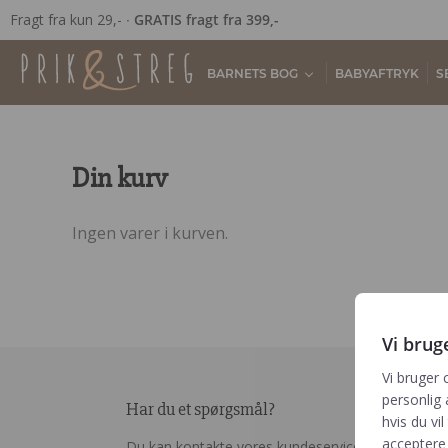
Fragt fra kun 29,- ∙
GRATIS fragt fra 399,-
BARNETS BOG
BABYAFTRYK
S
Din kurv
Ingen varer i kurven.
Vi brug
Vi bruger 
personlig 
Har du et spørgsmål?
hvis du vil
acceptere 
Du kan kontakte vores kundeservice på: