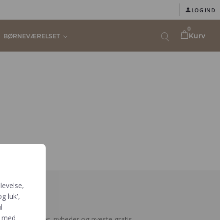
LOG IND
0
Kurv
BØRNEVÆRELSET
levelse,
g luk',
meld
l
e med
ejen til rabatter, nyheder og nyeste gratis